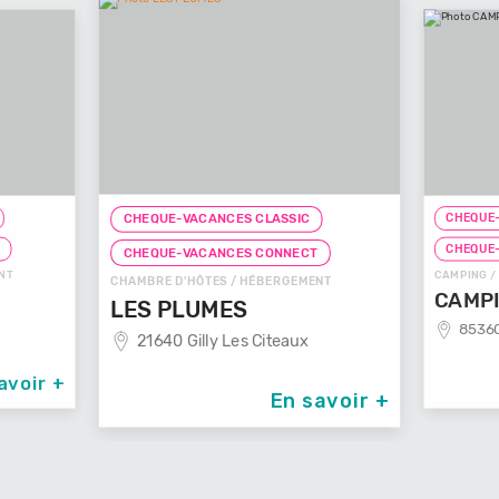
CHEQUE-
CHEQUE-VACANCES CLASSIC
T
CHEQUE
CHEQUE-VACANCES CONNECT
NT
CAMPING /
CHAMBRE D'HÔTES / HÉBERGEMENT
CAMPI
LES PLUMES
85360
21640 Gilly Les Citeaux
avoir +
En savoir +