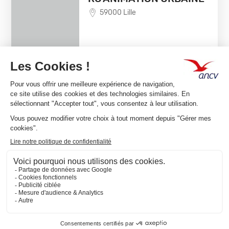
59000 Lille
EN SAVOIR +
1
Team Classic,
Connect ou
les deux ?