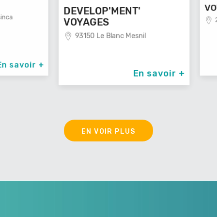
VOYAG
DEVELOP'MENT'
29100
VOYAGES
93150 Le Blanc Mesnil
avoir +
En savoir +
EN VOIR PLUS