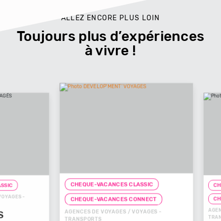
ALLEZ ENCORE PLUS LOIN
Toujours plus d’expériences
à vivre !
CHEQUE-VACANCES CLASSIC
CHEQUE-
ES -
CHEQUE
CHEQUE-VACANCES CONNECT
AGENCES D
AGENCES DE VOYAGES / VOYAGES -
TRANSPOR
TRANSPORTS