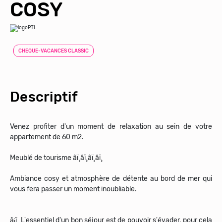
COSY
CHEQUE-VACANCES CLASSIC
Descriptif
Venez profiter d'un moment de relaxation au sein de votre
appartement de 60 m2.
Meublé de tourisme â­ï¸â­ï¸â­ï¸â­ï¸
Ambiance cosy et atmosphère de détente au bord de mer qui
vous fera passer un moment inoubliable.
â¡ï¸ L'essentiel d'un bon séjour est de pouvoir s'évader, pour cela