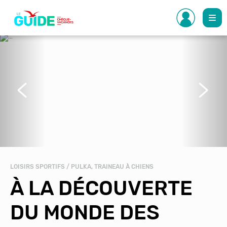
Aller
au
contenu
principal
Précédent
Suivant
LOISIRS SPORTIFS / PULKA, TRAINEAU À CHIENS
À LA DÉCOUVERTE
DU MONDE DES