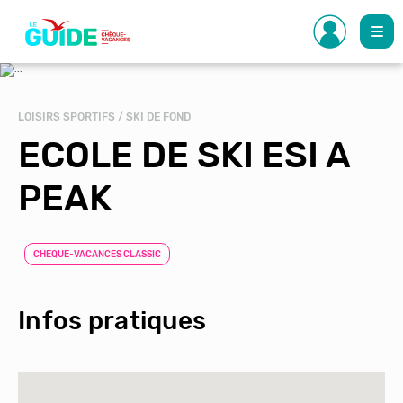
Aller
au
contenu
principal
LOISIRS SPORTIFS / SKI DE FOND
ECOLE DE SKI ESI A
PEAK
CHEQUE-VACANCES CLASSIC
Infos pratiques