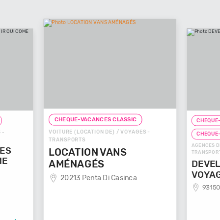
CHEQUE-VACANCES CLASSIC
CHEQUE-
VOITURE (LOCATION DE) / VOYAGES -
 -
CHEQUE
TRANSPORTS
AGENCES D
GES
LOCATION VANS
TRANSPOR
ME
AMÉNAGÉS
DEVEL
VOYA
20213 Penta Di Casinca
93150