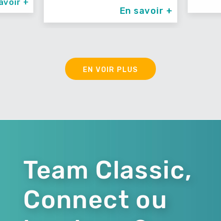
avoir +
En savoir +
EN VOIR PLUS
Team Classic,
Connect ou