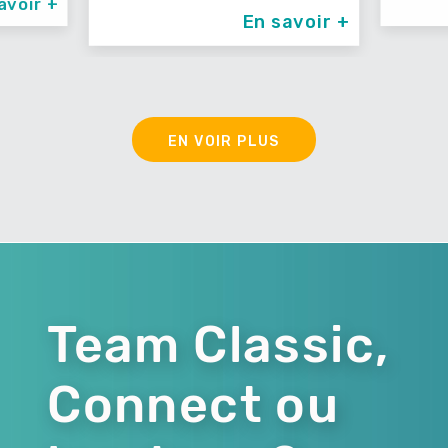
 +
En savoir +
EN VOIR PLUS
Team Classic,
Connect ou