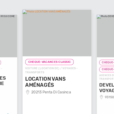
CHEQUE-VACANCES CLASSIC
CHEQUE-VACANC
VOITURE (LOCATION DE) / VOYAGES -
CHEQUE-VACANC
TRANSPORTS
AGENCES DE VOYAG
LOCATION VANS
TRANSPORTS
AMÉNAGÉS
DEVELOP'M
VOYAGES
20213 Penta Di Casinca
93150 Le Bla