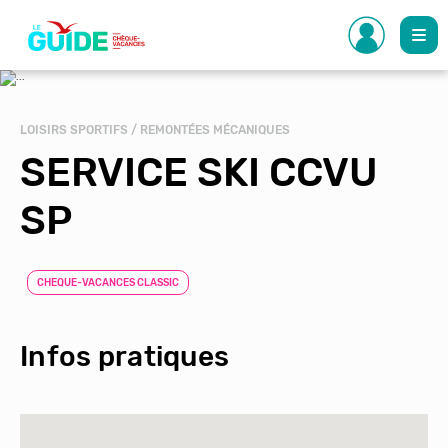
Aller
au
contenu
principal
LOISIRS SPORTIFS / REMONTÉES MÉCANIQUES
SERVICE SKI CCVU
SP
CHEQUE-VACANCES CLASSIC
Infos pratiques