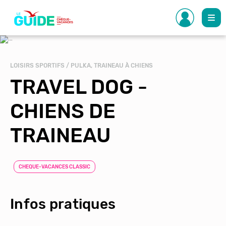
Aller
au
contenu
principal
LOISIRS SPORTIFS / PULKA, TRAINEAU À CHIENS
TRAVEL DOG -
CHIENS DE
TRAINEAU
CHEQUE-VACANCES CLASSIC
Infos pratiques