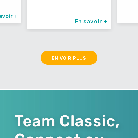
voir +
En savoir +
EN VOIR PLUS
Team Classic,