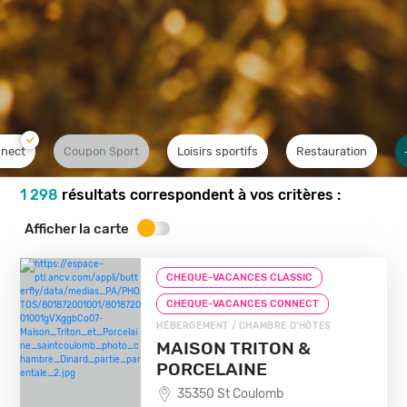
nect
Coupon Sport
Loisirs sportifs
Restauration
1 298
résultats correspondent à vos critères :
Afficher la carte
CHEQUE-VACANCES CLASSIC
CHEQUE-VACANCES CONNECT
HÉBERGEMENT / CHAMBRE D'HÔTES
MAISON TRITON &
PORCELAINE
35350 St Coulomb