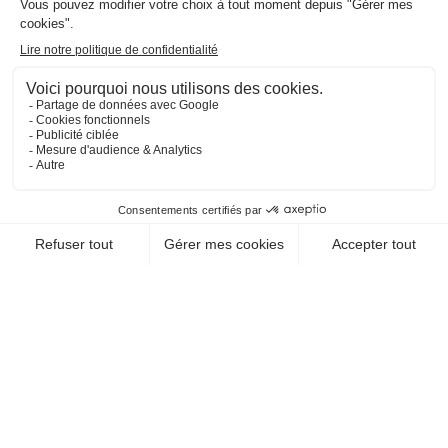
CHEQUE-VACANCES CLASSIC
CHEQUE-VACANCES CONNECT
HÉBERGEMENT / HÔTELS-RESTAURANT
HOTEL RESTAURANT KER
LANN
35170 Bruz
EN SAVOIR +
CHEQUE-VACANCES CLASSIC
CHEQUE-VACANCES CONNECT
HÉBERGEMENT / GÎTE
TERRE COMPAGNE
35360 Medreac