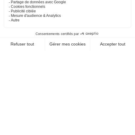
HÉBERGEMENT / HÔTELS-RESTAURANT
HOTEL RESTAURANT LE
CAVEAU DE L'AMI FRITZ
68150 Ribeauville
EN SAVOIR +
CHEQUE-VACANCES CLASSIC
HÉBERGEMENT / GÎTE
GITE KIENTZLER SUR LES
HAUTEURS DE
RIBEAUVILLE
68150 Ribeauville
EN SAVOIR +