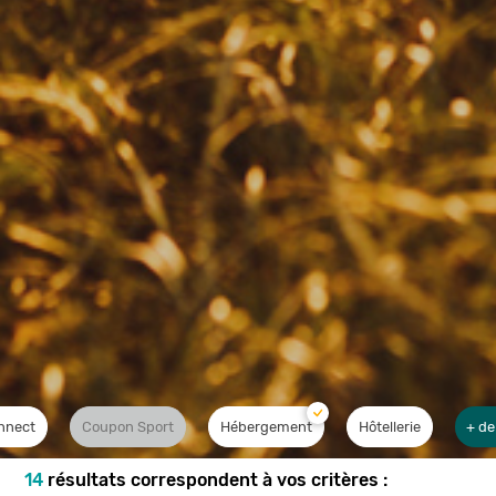
nnect
Coupon Sport
Hébergement
Hôtellerie
+ de
14
résultats correspondent à vos critères :