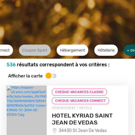
nnect
Coupon Sport
Hébergement
Hôtellerie
+ de
536
résultats correspondent à vos critères :
Afficher la carte
CHEQUE-VACANCES CLASSIC
CHEQUE-VACANCES CONNECT
HÉBERGEMENT / HÔTELS
HOTEL KYRIAD SAINT
JEAN DE VEDAS
34430 St Jean De Vedas