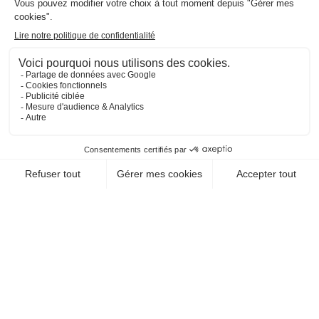
CHEQUE-VACANCES CLASSIC
CHEQUE-VACANCES CONNECT
HÉBERGEMENT / RÉSIDENCE HÔTELIÈRE DE
TOURISME
RESIDENCE GOELIA SUN
VILLAGE
34420 Portiragnes
EN SAVOIR +
CHEQUE-VACANCES CLASSIC
CHEQUE-VACANCES CONNECT
HÉBERGEMENT / CAMPING
CAMPING BEAU RIVAGE
34140 Meze