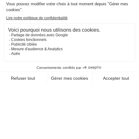
CHEQUE-VACANCES CLASSIC
CHEQUE-VACANCES CONNECT
LOISIRS SPORTIFS / RANDONNÉE
DREAM OF SNOW -
CANIRANDONNÉES
37140 Coteaux Sur Loire
EN SAVOIR +
CHEQUE-VACANCES CLASSIC
CHEQUE-VACANCES CONNECT
LOISIRS SPORTIFS / RANDONNÉE
CLUB D'ENTRAÎNEMENT
NATUREL LA MINIÈRE
78530 Buc
EN SAVOIR +