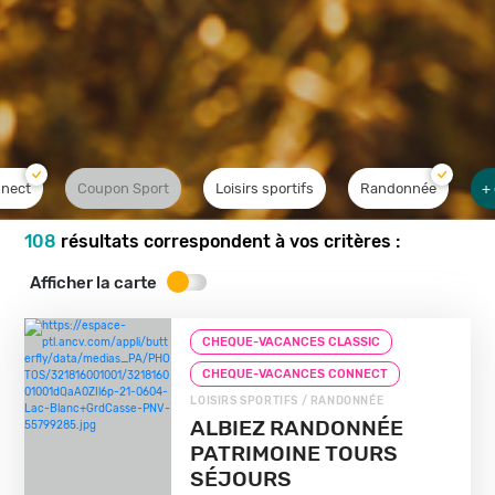
nect
Coupon Sport
Loisirs sportifs
Randonnée
+ 
108
résultats correspondent à vos critères :
Afficher la carte
CHEQUE-VACANCES CLASSIC
CHEQUE-VACANCES CONNECT
LOISIRS SPORTIFS / RANDONNÉE
ALBIEZ RANDONNÉE
PATRIMOINE TOURS
SÉJOURS