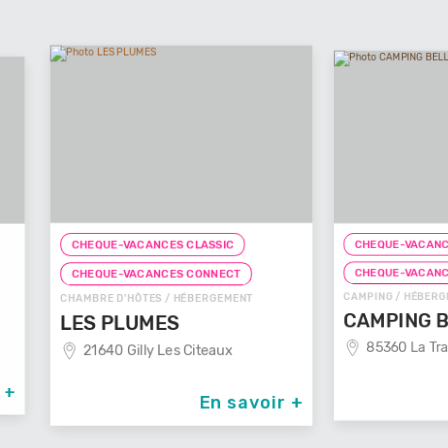
C
ASSIC
CHEQUE-VACANCES CLASSIC
CHA
ONNECT
CHEQUE-VACANCES CONNECT
L
BERGEMENT
CAMPING / HÉBERGEMENT
CAMPING BELLEVUE
iteaux
85360 La Tranche Sur Mer
En savoir +
En savoir +