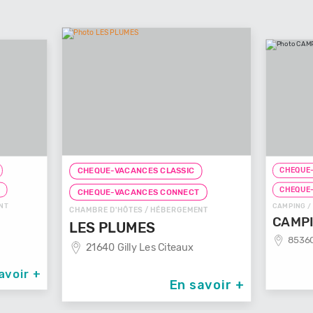
CHEQUE-
CHEQUE-VACANCES CLASSIC
T
CHEQUE
CHEQUE-VACANCES CONNECT
NT
CAMPING /
CHAMBRE D'HÔTES / HÉBERGEMENT
CAMPI
LES PLUMES
85360
21640 Gilly Les Citeaux
avoir +
En savoir +