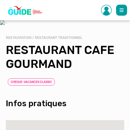
Aller
au
contenu
principal
RESTAURATION / RESTAURANT TRADITIONNEL
RESTAURANT CAFE
GOURMAND
CHEQUE-VACANCES CLASSIC
Infos pratiques