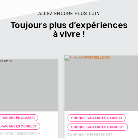
ALLEZ ENCORE PLUS LOIN
Toujours plus d’expériences
à vivre !
CHEQUE-
CHEQUE-VACANCES CLASSIC
CHAMBRE D
T
CHEQUE-VACANCES CONNECT
L'HAC
NT
CAMPING / HÉBERGEMENT