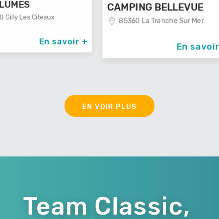
40400
CAMPING BELLEVUE
85360 La Tranche Sur Mer
avoir +
En savoir +
EN VOIR PLUS
Team Classic,