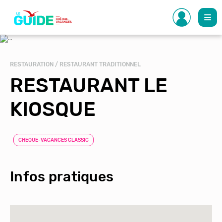
Aller
au
contenu
principal
RESTAURATION / RESTAURANT TRADITIONNEL
RESTAURANT LE
KIOSQUE
CHEQUE-VACANCES CLASSIC
Infos pratiques