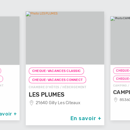
CHEQUE-VACA
CHEQUE-VACANCES CLASSIC
CHEQUE-VAC
CHEQUE-VACANCES CONNECT
CAMPING / HÉB
CHAMBRE D'HÔTES / HÉBERGEMENT
CAMPING
LES PLUMES
85360 La 
21640 Gilly Les Citeaux
ir +
En savoir +