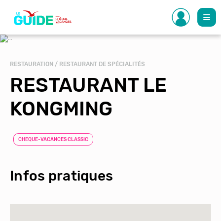
Aller
au
contenu
principal
RESTAURATION / RESTAURANT DE SPÉCIALITÉS
RESTAURANT LE
KONGMING
CHEQUE-VACANCES CLASSIC
Infos pratiques