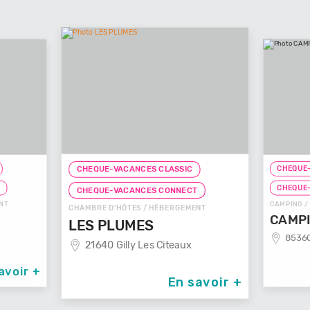
CHEQUE-
CHEQUE-VACANCES CLASSIC
T
CHEQUE
CHEQUE-VACANCES CONNECT
NT
CAMPING /
CHAMBRE D'HÔTES / HÉBERGEMENT
CAMPI
LES PLUMES
85360
21640 Gilly Les Citeaux
avoir +
En savoir +