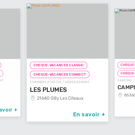
CHEQUE-
CHEQUE-VACANCES CLASSIC
T
CHEQUE
CHEQUE-VACANCES CONNECT
NT
CAMPING /
CHAMBRE D'HÔTES / HÉBERGEMENT
CAMPI
LES PLUMES
85360
21640 Gilly Les Citeaux
avoir +
En savoir +