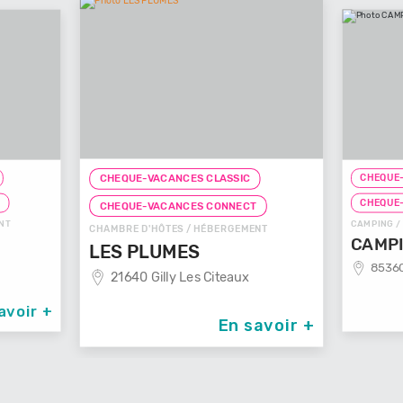
CHEQUE-
CHEQUE-VACANCES CLASSIC
T
CHEQUE
CHEQUE-VACANCES CONNECT
NT
CAMPING /
CHAMBRE D'HÔTES / HÉBERGEMENT
CAMPI
LES PLUMES
85360
21640 Gilly Les Citeaux
avoir +
En savoir +