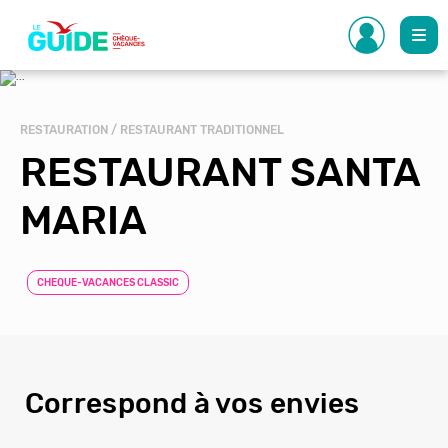
Aller
au
contenu
principal
RESTAURATION / RESTAURANT TRADITIONNEL
RESTAURANT SANTA
MARIA
CHEQUE-VACANCES CLASSIC
Correspond à vos envies