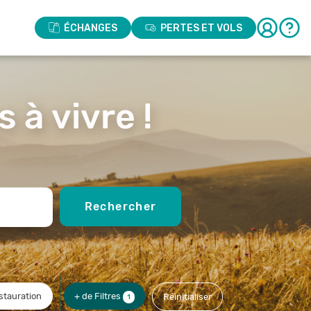
ÉCHANGES
PERTES ET VOLS
 à vivre !
Rechercher
stauration
+ de Filtres
Réinitialiser
1