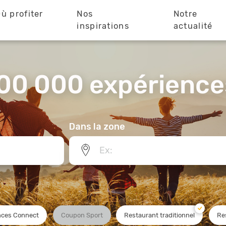
ù profiter
Nos
Notre
?
inspirations
actualité
00 000 expériences
Dans la zone
ces Connect
Coupon Sport
Restaurant traditionnel
Re