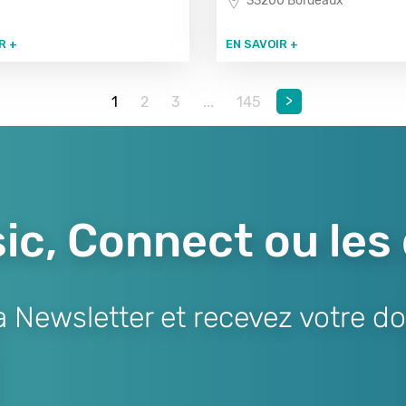
33200 Bordeaux
R +
EN SAVOIR +
>
1
2
3
...
145
ic, Connect ou les
Newsletter et recevez votre do