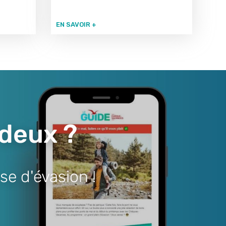
EN SAVOIR +
 deux ?
se d'évasion !