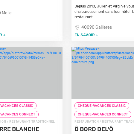
Depuis 2010, Julien et Virginie vou
chaleureusement dans leur hôtel-
 Melle
restaurant...
40090 Gailleres
R +
EN SAVOIR +
VACANCES CLASSIC
CHEQUE-VACANCES CLASSIC
-VACANCES CONNECT
CHEQUE-VACANCES CONNECT
ION / RESTAURANT TRADITIONNEL
RESTAURATION / RESTAURANT TRAD
ERRE BLANCHE
Ô BORD DEL'Ô