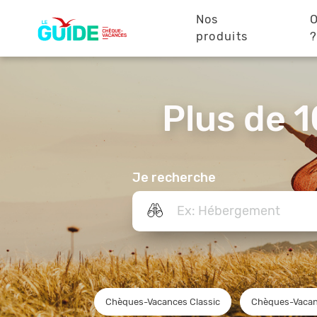
Navigation
Aller
au
Nos
O
principale
contenu
produits
principal
Plus de 1
Je recherche
Chèques-Vacances Classic
Chèques-Vacan