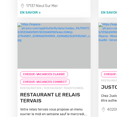
17137 Nieul Sur Mer
EN SAVOIR +
EN SAVOI
CHEQUE-VACANCES CLASSIC
CHEQUE-
RESTAURAT
CHEQUE-VACANCES CONNECT
JUSTO
RESTAURATION / RESTAURANT TRADITIONNEL
RESTAURANT LE RELAIS
Chez Justo
TERVAIS
être authen
4020
Votre relais tervais vous propose un menu
ouvrier le midi en semaine sauf le mercredi,...