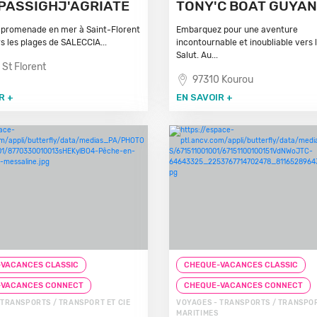
PASSIGHJ'AGRIATE
TONY'C BOAT GUYA
 promenade en mer à Saint-Florent
Embarquez pour une aventure
rs les plages de SALECCIA...
incontournable et inoubliable vers l
Salut. Au...
 St Florent
97310 Kourou
R +
EN SAVOIR +
VACANCES CLASSIC
CHEQUE-VACANCES CLASSIC
-VACANCES CONNECT
CHEQUE-VACANCES CONNECT
 TRANSPORTS / TRANSPORT ET CIE
VOYAGES - TRANSPORTS / TRANSPOR
MARITIMES