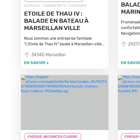
BALAD
VOYAGES - TRANSPORTS / CROISIÈRE
MARIN
ETOILE DE THAU IV :
BALADE EN BATEAU À
Promenade
MARSEILLAN VILLE
confortabl
Navigation.
Nous sommes une entreprise familiale
29217
"L'Etoile de Thau IV" basée à Marseillan-ville...
34340 Marseillan
EN SAVOIR +
EN SAVOI
CHEQUE-VACANCES CLASSIC
CHEQUE-