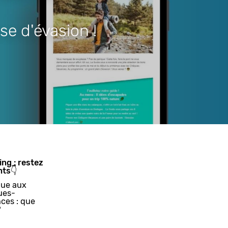
se d'évasion !
ing : restez
nts👇
ue aux
ues-
ces : que
?