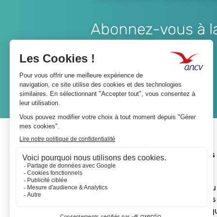
Abonnez-vous à la 
Lien
JE M'ABONNE
A propos 
L'ANCV
Le réseau
Les actus
Les Chèq