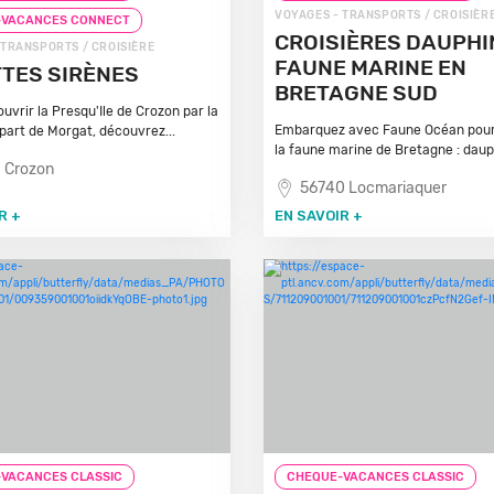
VOYAGES - TRANSPORTS / CROISIÈR
-VACANCES CONNECT
CROISIÈRES DAUPHI
 TRANSPORTS / CROISIÈRE
FAUNE MARINE EN
TES SIRÈNES
BRETAGNE SUD
uvrir la Presqu'Ile de Crozon par la
Embarquez avec Faune Océan pour
part de Morgat, découvrez...
la faune marine de Bretagne : dauph
 Crozon
56740 Locmariaquer
R +
EN SAVOIR +
VACANCES CLASSIC
CHEQUE-VACANCES CLASSIC