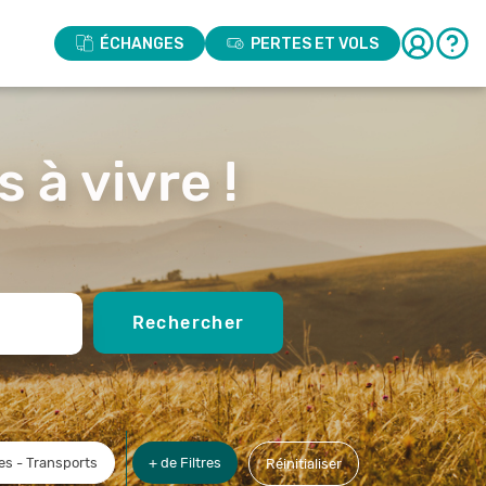
ÉCHANGES
PERTES ET VOLS
 à vivre !
Rechercher
s - Transports
+ de Filtres
Réinitialiser