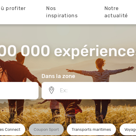
ù profiter
Nos
Notre
?
inspirations
actualité
00 000 expériences
Dans la zone
es Connect
Coupon Sport
Transports maritimes
Voyage