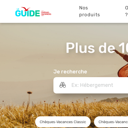
Navigation
Aller
au
Nos
O
principale
contenu
produits
principal
Plus de 1
Je recherche
Chèques-Vacances Classic
Chèques-Vacanc