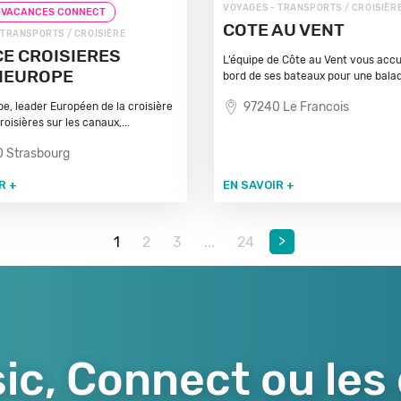
VOYAGES - TRANSPORTS / CROISIÈR
-VACANCES CONNECT
COTE AU VENT
 TRANSPORTS / CROISIÈRE
E CROISIERES
L’équipe de Côte au Vent vous accue
IEUROPE
bord de ses bateaux pour une balad
97240 Le Francois
pe, leader Européen de la croisière
Croisières sur les canaux,...
 Strasbourg
R +
EN SAVOIR +
>
1
2
3
...
24
ic, Connect ou les