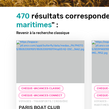
470
résultats corresponde
maritimes
" :
Revenir à la recherche classique
CHEQUE-VACANCES CLASSIC
CHEQUE-
CHEQUE-VACANCES CONNECT
CHEQUE
VOYAGES - TRANSPORTS / CROISIÈRE
VOYAGES -
MARITIMES
PARIS BOAT CLUB