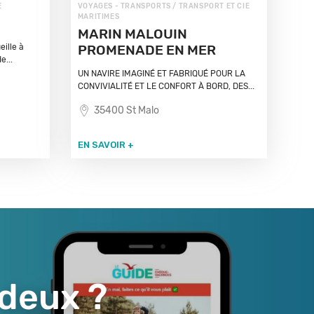
E
VOYAGES - TRANSPORTS / TRANSPORT ET CIE
MARITIMES
MARIN MALOUIN
ille à
PROMENADE EN MER
e...
UN NAVIRE IMAGINÉ ET FABRIQUÉ POUR LA
CONVIVIALITÉ ET LE CONFORT À BORD, DES...
35400 St Malo
EN SAVOIR +
 deux ?