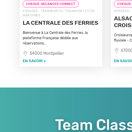
CHEQUE-VACANCES CONNECT
CHEQUE
VOYAGES - TRANSPORTS / TRANSPORT ET CIE
VOYAGES -
MARITIMES
ALSAC
LA CENTRALE DES FERRIES
CROIS
Bienvenue à La Centrale des Ferries, la
Croisieuro
plateforme Française dédiée aux
fluviale - 
réservations...
67000
34000 Montpellier
EN SAVOIR +
EN SAVOI
Team Class