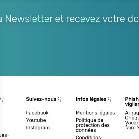
Newsletter et recevez votre do
👇
Suivez-nous 👇
Infos légales 👇
Phish
vigila
Facebook
Mentions légales
Arnaq
Chèq
Youtube
Politique de
Vacan
protection des
Instagram
faire 
données
ues-
Conditions