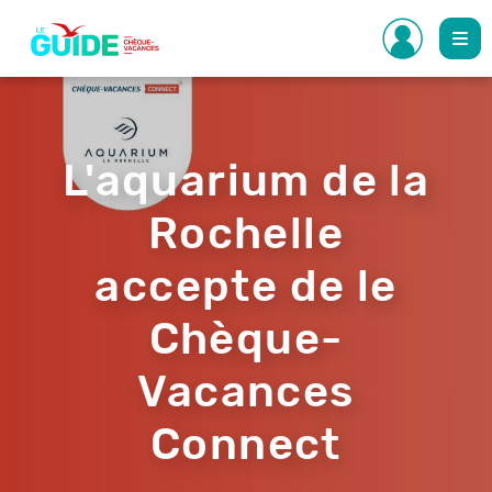
Aller
au
contenu
principal
L'aquarium de la
Rochelle
accepte de le
Chèque-
Vacances
Connect