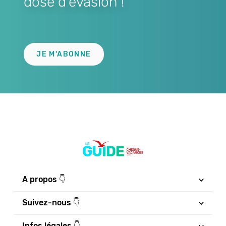
dose d'évasion !
Lien
JE M'ABONNE
A propos 👇
Suivez-nous 👇
Infos légales 👇