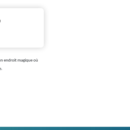
:
 un endroit magique où
e.