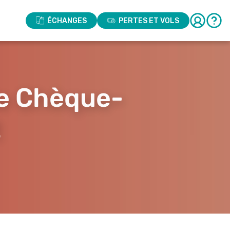
ÉCHANGES
PERTES ET VOLS
le Chèque-
t