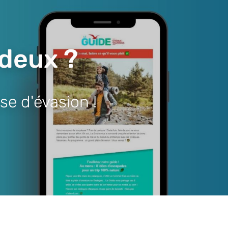
 deux ?
se d'évasion !