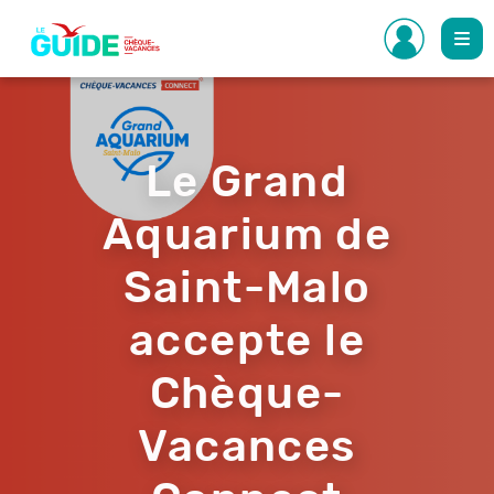
Aller
au
contenu
principal
Le Grand
Aquarium de
Saint-Malo
accepte le
Chèque-
Vacances