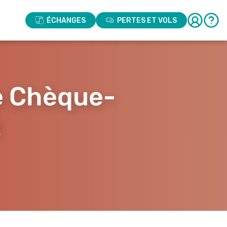
ÉCHANGES
PERTES ET VOLS
re Chèque-
t