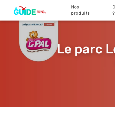
Navigation
Aller
au
Nos
O
principale
contenu
produits
principal
Le parc L