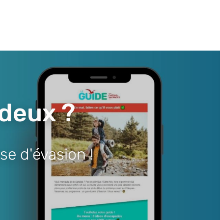
 deux ?
se d'évasion !