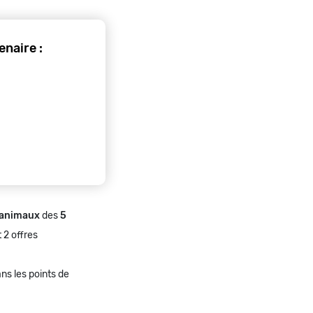
naire :
 animaux
des
5
 2 offres
ns les points de