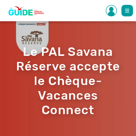
Aller
au
contenu
principal
Le PAL Savana
Réserve accepte
le Chèque-
Vacances
Connect