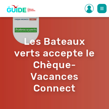
Aller
au
contenu
principal
Les Bateaux
verts accepte le
Chèque-
Vacances
Connect