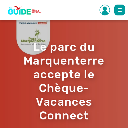
Aller
au
contenu
principal
Le parc du
Marquenterre
accepte le
Chèque-
Vacances
Connect