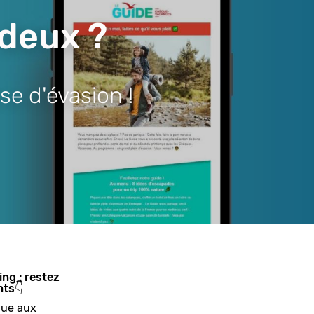
 deux ?
se d'évasion !
ing : restez
nts👇
ue aux