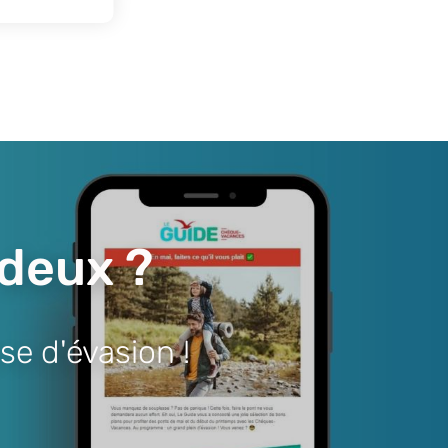
 deux ?
se d'évasion !