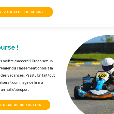
VEZ UN ATELIER CUISINE
urse !
us mettre d’accord ? Organisez un
remier du classement choisit la
 des vacances.
Pssst : On fait tout
il serait dommage de finir à
 un hall d’aéroport !
E SESSION DE KARTING