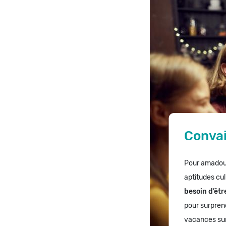
Convai
Pour amadoue
aptitudes cul
besoin d’êtr
pour surprend
vacances sur l