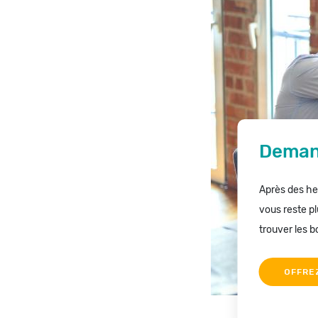
Demand
Après des heu
vous reste pl
trouver les b
OFFRE