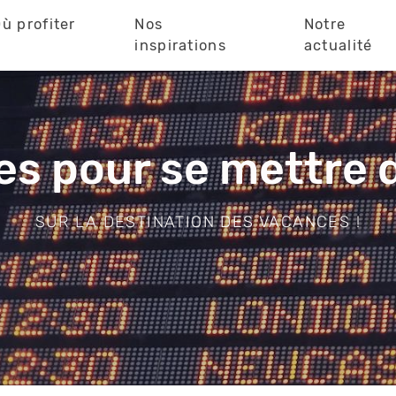
ù profiter
Nos
Notre
?
inspirations
actualité
es pour se mettre 
SUR LA DESTINATION DES VACANCES !