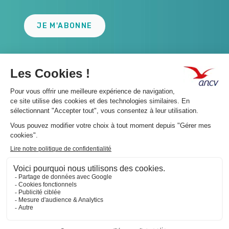
JE M'ABONNE
A propos 👇
Suivez-nous 👇
Infos légales 👇
Phishing : restez vigilants👇