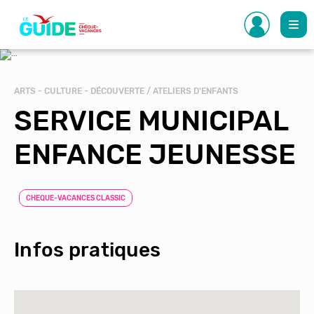
Aller
au
contenu
principal
ARTS - CULTURE - DÉCOUVERTE / ATELIERS D'ENFANTS
SERVICE MUNICIPAL
ENFANCE JEUNESSE
CHEQUE-VACANCES CLASSIC
Infos pratiques