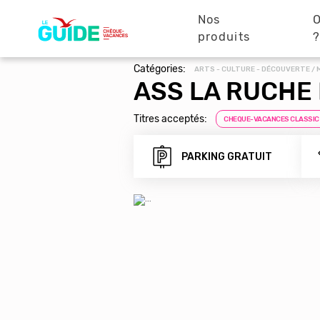
Navigation
Aller
au
Nos
O
principale
contenu
produits
principal
Catégories:
ARTS - CULTURE - DÉCOUVERTE / 
ASS LA RUCHE 
Titres acceptés:
CHEQUE-VACANCES CLASSIC
PARKING GRATUIT