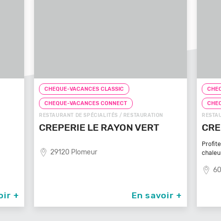
CHEQUE-VACANCES CLASSIC
CHEQ
CHEQUE-VACANCES CONNECT
CHE
N
RESTAURANT DE SPÉCIALITÉS / RESTAURATION
FAST-F
CREPE TOUCH BEAUVAIS
PIZ
Profitez d’un service à table dans un cadre
81
chaleureux et
60000 Beauvais
oir +
En savoir +