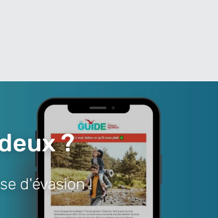
 deux ?
se d'évasion !