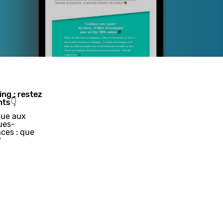
ing : restez
nts👇
ue aux
ues-
ces : que
?