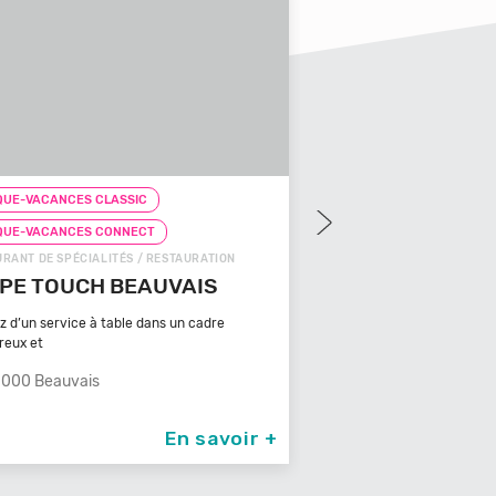
UE-VACANCES CLASSIC
CHEQUE-VACANCES CLAS
QUE-VACANCES CONNECT
CHEQUE-VACANCES CON
OODS / RESTAURATION
SNACKS (SUR PLACE) / REST
ZA COSY
FRICACCIA
Retrouvez le meilleur de la 
000 Albi
dans un é
66000 Perpignan
En savoir +