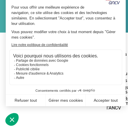
JE M'ABONNE
A propos 
L'ANCV
Le réseau
Les actus
Les Chèq
Vacances
Départ 18:
programm
l'ANCV