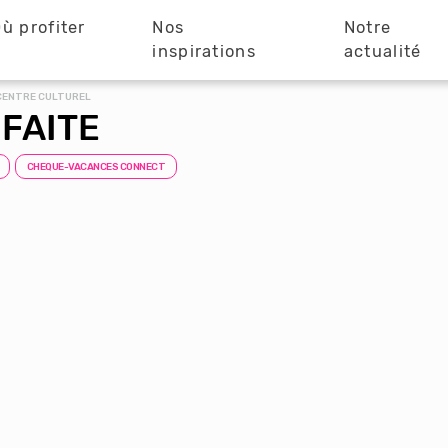
ù profiter
Nos
Notre
?
inspirations
actualité
 CENTRE CULTUREL
 FAITE
CHEQUE-VACANCES CONNECT