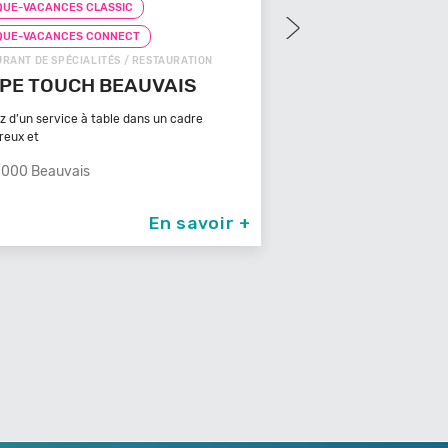
UE-VACANCES CLASSIC
CHEQUE-VACANCES CLAS
QUE-VACANCES CONNECT
CHEQUE-VACANCES CON
RANT DE SPÉCIALITÉS / RESTAURATION
FAST-FOODS / RESTAURATIO
PE TOUCH BEAUVAIS
PIZZA COSY
ez d’un service à table dans un cadre
81000 Albi
reux et
000 Beauvais
En savoir +