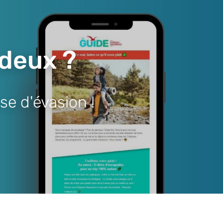
 deux ?
se d'évasion !