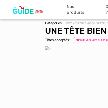
Navigation
Aller
au
Nos
O
principale
contenu
produits
principal
Catégories:
ARTS - CULTURE - DÉCOUVERTE /
UNE TÊTE BIEN
Titres acceptés:
CHEQUE-VACANCES CLASSIC