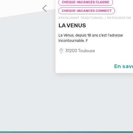
LASSIC
CHEQUE-VACANCES CLASSIC
CONNECT
CHEQUE-VACANCES CONNECT
ITÉS / RESTAURATION
RESTAURANT TRADITIONNEL / RESTAURATION
RASQUEIRA
LA VENUS
HARONNE
La Vénus, depuis 18 ans c’est l'adresse
incontournable. F
31200 Toulouse
En savoir +
En sav