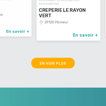
RESTAURANT DE SPÉCIALITÉS /
RESTAURAT
RESTAURATION
CREPE
CREPERIE LE RAYON
60000
VERT
29120 Plomeur
avoir +
En savoir +
EN VOIR PLUS