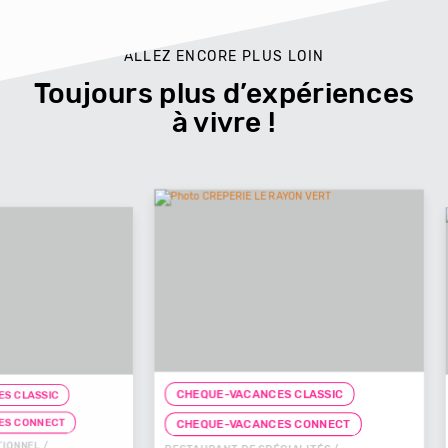
ALLEZ ENCORE PLUS LOIN
Toujours plus d’expériences
à vivre !
CHEQUE-VACANCES CLASSIC
CHEQUE-
T
CHEQUE
CHEQUE-VACANCES CONNECT
RESTAURAN