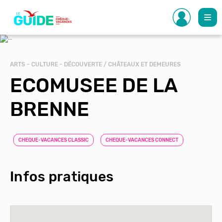
Aller
au
contenu
principal
ARTS - CULTURE - DÉCOUVERTE / CHÂTEAUX ET DEMEURES
ECOMUSEE DE LA
BRENNE
CHEQUE-VACANCES CLASSIC
CHEQUE-VACANCES CONNECT
Infos pratiques