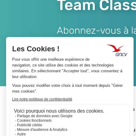
Team Class
Abonnez-vous à la 
Lien
JE M'ABONNE
A propos 
L'ANCV
Le réseau