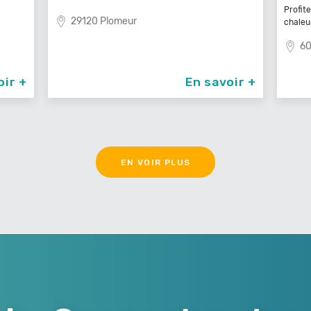
Profit
29120 Plomeur
chaleu
60
oir +
En savoir +
EN VOIR PLUS