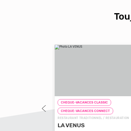
Tou
LASSIC
CHEQUE-VACANCES CLASSIC
CONNECT
CHEQUE-VACANCES CONNECT
ITÉS / RESTAURATION
RESTAURANT TRADITIONNEL / RESTAURATION
RASQUEIRA
LA VENUS