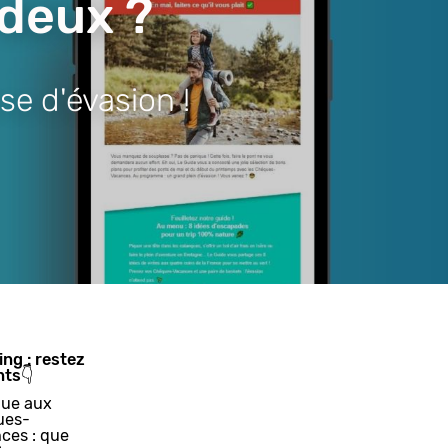
 deux ?
se d'évasion !
ing : restez
nts👇
ue aux
ues-
ces : que