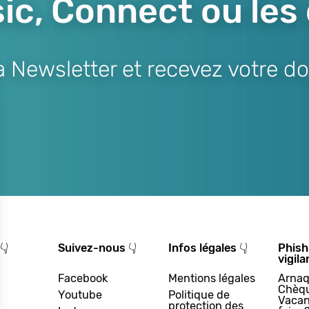
ic, Connect ou les
Newsletter et recevez votre do
👇
Suivez-nous 👇
Infos légales 👇
Phish
vigila
Facebook
Mentions légales
Arnaq
Chèq
Youtube
Politique de
Vacan
protection des