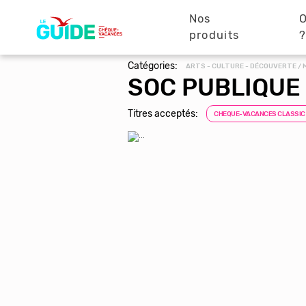
Navigation
Aller
au
Nos
O
principale
contenu
produits
principal
Catégories:
ARTS - CULTURE - DÉCOUVERTE /
SOC PUBLIQUE
Titres acceptés:
CHEQUE-VACANCES CLASSIC