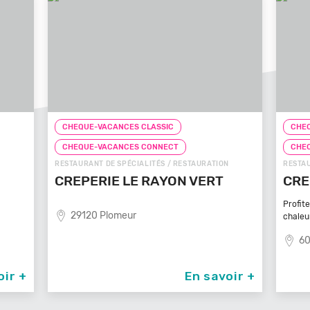
CHEQUE-VACANCES CLASSIC
CHEQ
CHEQUE-VACANCES CONNECT
CHE
N
RESTAURANT DE SPÉCIALITÉS / RESTAURATION
FAST-F
CREPE TOUCH BEAUVAIS
PIZ
Profitez d’un service à table dans un cadre
81
chaleureux et
60000 Beauvais
oir +
En savoir +