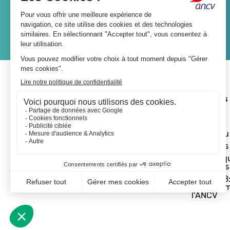
JE M'ABONNE
A propos 
L'ANCV
Le réseau
Les actus
Les Chèq
Vacances
Départ 18:
programm
l'ANCV