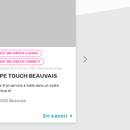
UE-VACANCES CLASSIC
CHEQUE-VACANCES CLAS
QUE-VACANCES CONNECT
CHEQUE-VACANCES CON
OODS / RESTAURATION
SNACKS (SUR PLACE) / REST
ZA COSY
FRICACCIA
Retrouvez le meilleur de la 
000 Albi
dans un é
66000 Perpignan
En savoir +