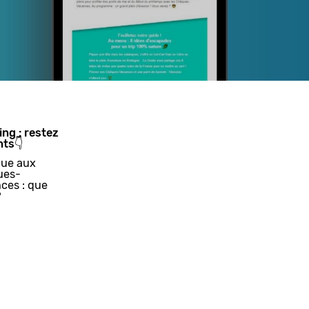
ing : restez
nts👇
ue aux
ues-
ces : que
?