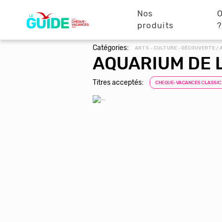
Navigation
Aller
au
Nos
O
principale
contenu
produits
principal
Catégories:
ARTS - CULTURE - DÉCOUVERTE / 
AQUARIUM DE 
Titres acceptés:
CHEQUE-VACANCES CLASSIC