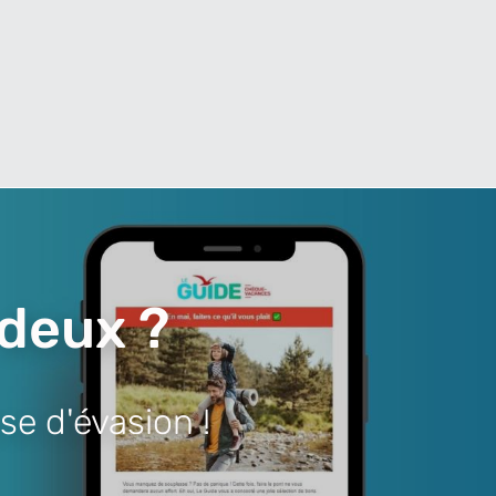
 deux ?
se d'évasion !