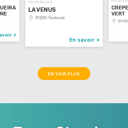
RESTAURAT
RESTAURATION
UEIRA
CREPE
LA VENUS
NNE
VERT
31200 Toulouse
29120
avoir +
En savoir +
EN VOIR PLUS