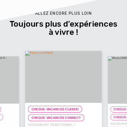
ALLEZ ENCORE PLUS LOIN
Toujours plus d’expériences
à vivre !
CHEQUE-VACANCES CLASSIC
CHEQUE-
T
CHEQUE
CHEQUE-VACANCES CONNECT
RESTAURAN
RESTAURANT TRADITIONNEL /