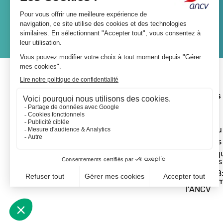
JE M'ABONNE
A propos 
L'ANCV
Le réseau
Les actus
Les Chèq
Vacances
Départ 18:
programm
l'ANCV