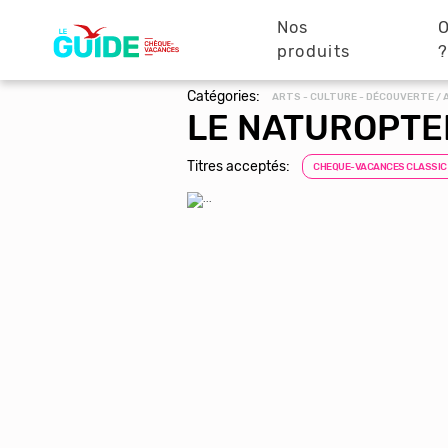
Navigation
Aller
au
Nos
O
principale
contenu
produits
principal
Catégories:
ARTS - CULTURE - DÉCOUVERTE / 
LE NATUROPTE
Titres acceptés:
CHEQUE-VACANCES CLASSIC