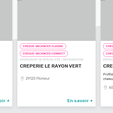
CHEQUE-VACANCES CLASSIC
CH
CHEQUE-VACANCES CONNECT
CH
ON
RESTAURANT DE SPÉCIALITÉS / RESTAURATION
FAST
T
CREPE TOUCH BEAUVAIS
PI
Profitez d’un service à table dans un cadre
8
chaleureux et
60000 Beauvais
voir +
En savoir +