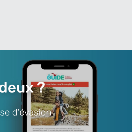
 deux ?
se d'évasion !