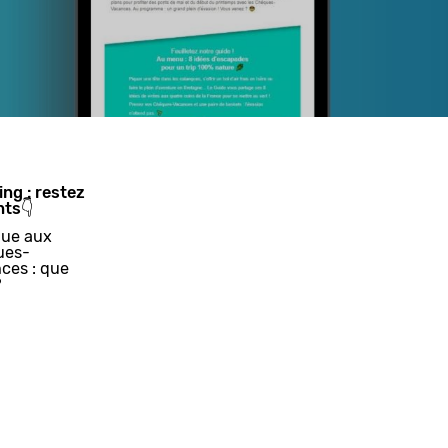
ing : restez
nts👇
ue aux
ues-
ces : que
?