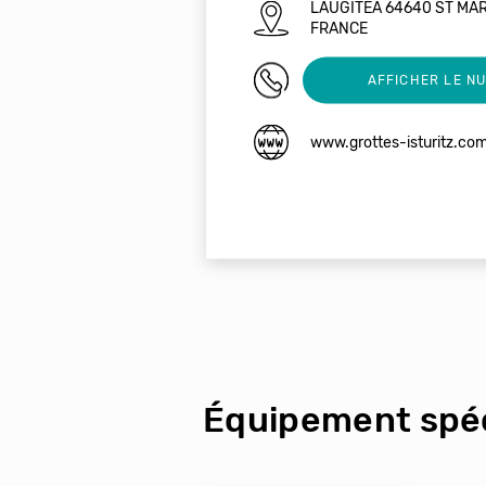
LAUGITEA 64640 ST MA
FRANCE
05 59 29 64 72
AFFICHER LE N
www.grottes-isturitz.co
Équipement spéc