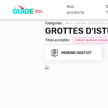
Navigation
Aller
au
Nos
O
principale
contenu
produits
principal
Catégories:
ARTS - CULTURE - DÉCOUVERTE / 
GROTTES D'IS
Titres acceptés:
CHEQUE-VACANCES CLASSIC
PARKING GRATUIT