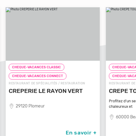
CHEQUE-VACANCES CLASSIC
CHEQ
CHEQUE-VACANCES CONNECT
CHE
N
RESTAURANT DE SPÉCIALITÉS / RESTAURATION
FAST-F
CREPE TOUCH BEAUVAIS
PIZ
Profitez d’un service à table dans un cadre
81
chaleureux et
60000 Beauvais
oir +
En savoir +