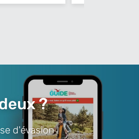
 deux ?
se d'évasion !