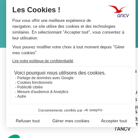
Lien
JE M'ABONNE
A propos 
L'ANCV
Le réseau
Les actus
Les Chèq
Vacances
Départ 18:
programm
l'ANCV