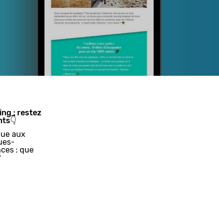
ing : restez
nts👇
ue aux
ues-
ces : que
?