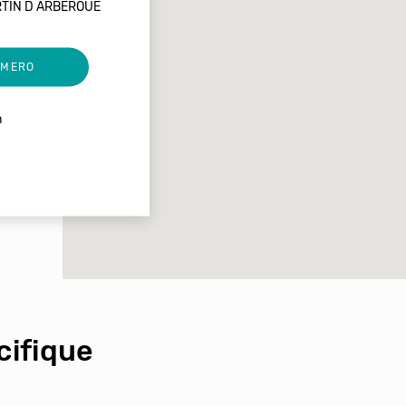
RTIN D ARBEROUE
UMERO
m
ifique