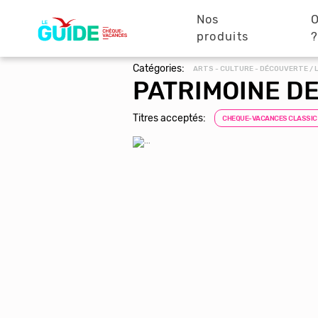
Navigation
Aller
au
Nos
O
principale
contenu
produits
principal
Catégories:
ARTS - CULTURE - DÉCOUVERTE /
PATRIMOINE D
Titres acceptés:
CHEQUE-VACANCES CLASSIC