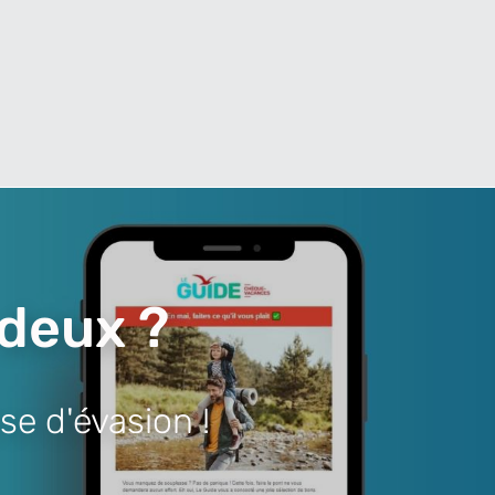
 deux ?
se d'évasion !