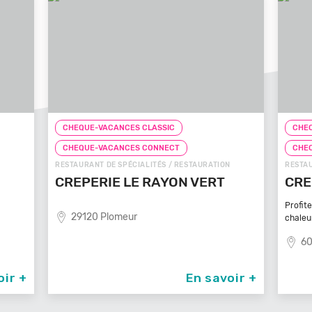
CHEQUE-VACANCES CLASSIC
CHE
CHEQUE-VACANCES CONNECT
CHE
N
RESTAURANT DE SPÉCIALITÉS / RESTAURATION
FAST-
CREPE TOUCH BEAUVAIS
PIZ
Profitez d’un service à table dans un cadre
8
chaleureux et
60000 Beauvais
oir +
En savoir +