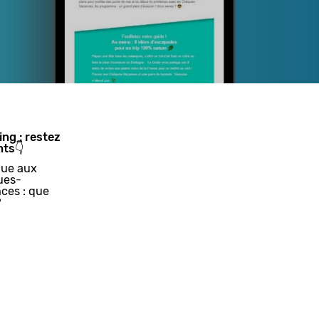
ing : restez
nts👇
ue aux
ues-
ces : que
?