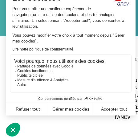
JE M'ABONNE
A propos 
L'ANCV
Le réseau
Les actus
Les Chèq
Vacances
Départ 18:
programm
l'ANCV