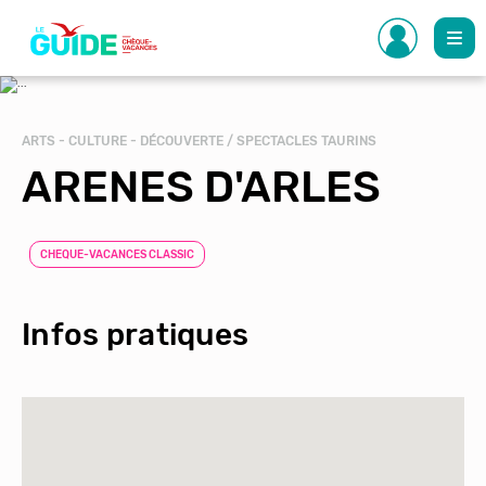
Aller
au
contenu
principal
ARTS - CULTURE - DÉCOUVERTE / SPECTACLES TAURINS
ARENES D'ARLES
CHEQUE-VACANCES CLASSIC
Infos pratiques