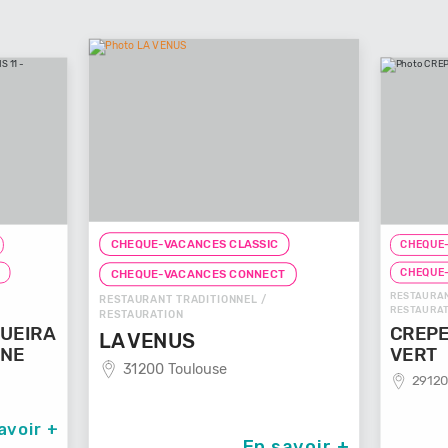
CHEQUE-VACANCES CLASSIC
CHEQUE-
T
CHEQUE
CHEQUE-VACANCES CONNECT
RESTAURAN
RESTAURANT TRADITIONNEL /
RESTAURAT
RESTAURATION
UEIRA
CREPE
LA VENUS
NNE
VERT
31200 Toulouse
29120
avoir +
En savoir +