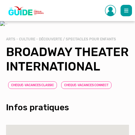
Aller
au
contenu
principal
ARTS - CULTURE - DÉCOUVERTE / SPECTACLES POUR ENFANTS
BROADWAY THEATER
INTERNATIONAL
CHEQUE-VACANCES CLASSIC
CHEQUE-VACANCES CONNECT
Infos pratiques