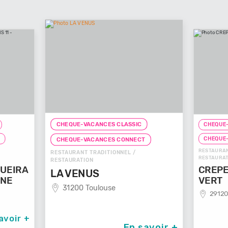
CHEQUE-VACANCES CLASSIC
CHEQUE-
T
CHEQUE
CHEQUE-VACANCES CONNECT
RESTAURAN
RESTAURANT TRADITIONNEL /
RESTAURAT
RESTAURATION
UEIRA
CREPE
LA VENUS
NNE
VERT
31200 Toulouse
29120
avoir +
En savoir +