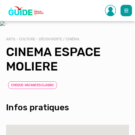
Aller
au
contenu
principal
ARTS - CULTURE - DÉCOUVERTE / CINÉMA
CINEMA ESPACE
MOLIERE
CHEQUE-VACANCES CLASSIC
Infos pratiques