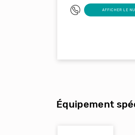
03 26 86 05 72
AFFICHER LE N
Équipement spéc