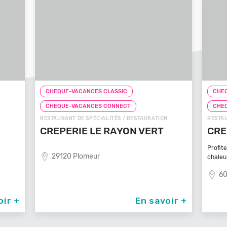
CHEQUE-VACANCES CLASSIC
CHEQ
CHEQUE-VACANCES CONNECT
CHE
N
RESTAURANT DE SPÉCIALITÉS / RESTAURATION
FAST-F
CREPE TOUCH BEAUVAIS
PIZ
Profitez d’un service à table dans un cadre
81
chaleureux et
60000 Beauvais
oir +
En savoir +