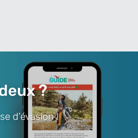
 deux ?
se d'évasion !