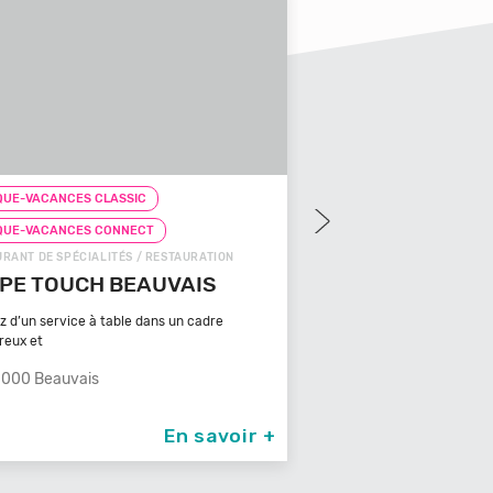
UE-VACANCES CLASSIC
CHEQUE-VACANCES CLAS
QUE-VACANCES CONNECT
CHEQUE-VACANCES CON
OODS / RESTAURATION
SNACKS (SUR PLACE) / REST
ZA COSY
FRICACCIA
Retrouvez le meilleur de la 
000 Albi
dans un é
66000 Perpignan
En savoir +