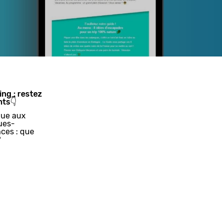
ing : restez
nts👇
ue aux
ues-
ces : que
?