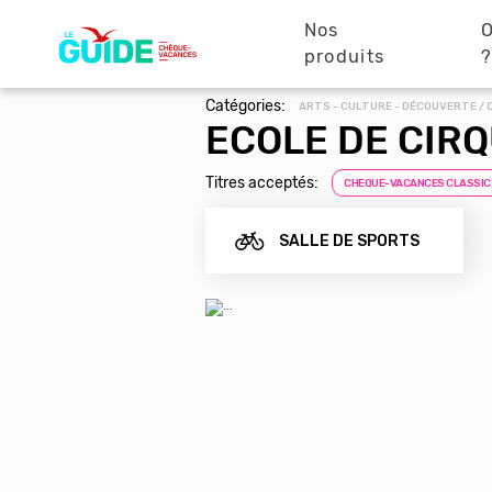
Navigation
Aller
au
Nos
O
principale
contenu
produits
principal
Catégories:
ARTS - CULTURE - DÉCOUVERTE / 
ECOLE DE CIR
Titres acceptés:
CHEQUE-VACANCES CLASSIC
SALLE DE SPORTS