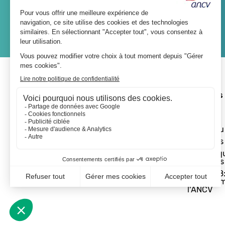
JE M'ABONNE
A propos 
L'ANCV
Le réseau
Les actus
Les Chèq
Vacances
Départ 18:
programm
l'ANCV