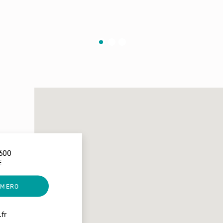
600
E
UMERO
.fr