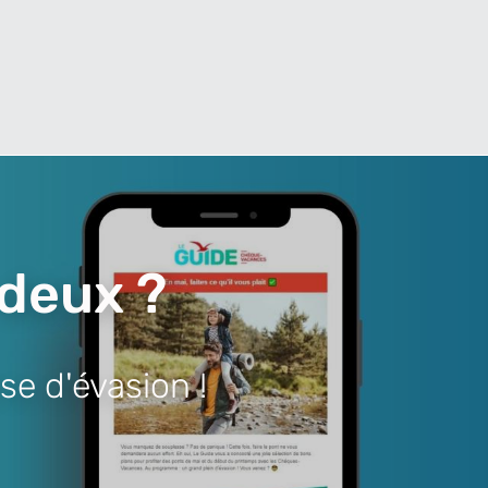
 deux ?
se d'évasion !