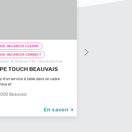
QUE-VACANCES CLASSIC
CHEQUE-VACANCES CLAS
QUE-VACANCES CONNECT
CHEQUE-VACANCES CON
FOODS / RESTAURATION
SNACKS (SUR PLACE) / RES
ZA COSY
FRICACCIA
Retrouvez le meilleur de la
000 Albi
dans un é
66000 Perpignan
En savoir +