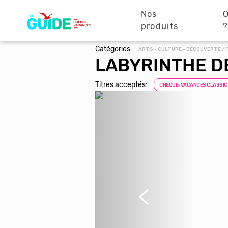
Navigation
Aller
au
Nos
O
principale
contenu
produits
principal
Catégories:
ARTS - CULTURE - DÉCOUVERTE / 
LABYRINTHE DE
Titres acceptés:
CHEQUE-VACANCES CLASSIC
Précédent