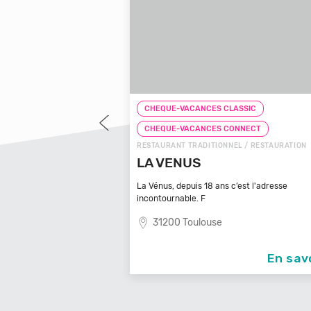
LASSIC
CHEQUE-VACANCES CLASSIC
CONNECT
CHEQUE-VACANCES CONNECT
NEL / RESTAURATION
RESTAURANT DE SPÉCIALITÉS / RESTAURATIO
CREPERIE LE RAYON VERT
 c’est l'adresse
29120 Plomeur
En savoir +
En sav