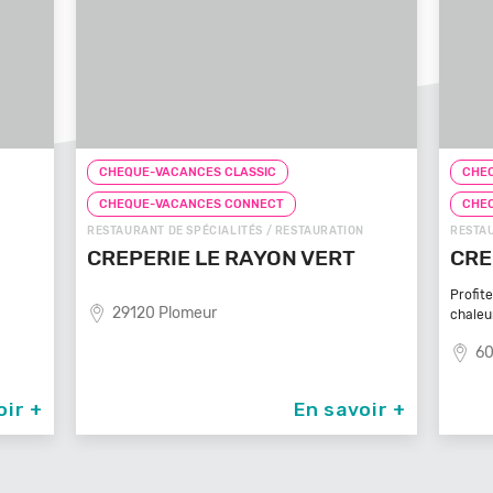
CHEQUE-VACANCES CLASSIC
CHE
CHEQUE-VACANCES CONNECT
CHE
N
RESTAURANT DE SPÉCIALITÉS / RESTAURATION
FAST-
CREPE TOUCH BEAUVAIS
PIZ
Profitez d’un service à table dans un cadre
81
chaleureux et
60000 Beauvais
oir +
En savoir +