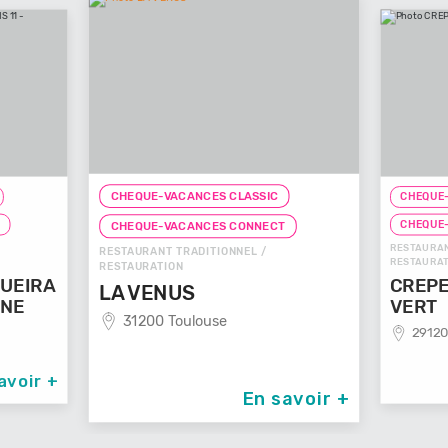
CHEQUE-VACANCES CLASSIC
CHEQUE-
T
CHEQUE
CHEQUE-VACANCES CONNECT
RESTAURAN
RESTAURANT TRADITIONNEL /
RESTAURAT
RESTAURATION
UEIRA
CREPE
LA VENUS
NNE
VERT
31200 Toulouse
29120
avoir +
En savoir +