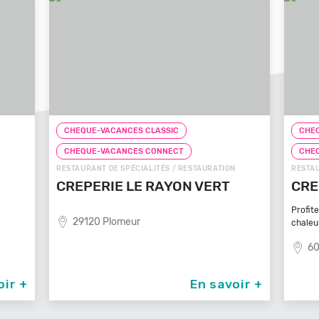
CHEQUE-VACANCES CLASSIC
CH
CHEQUE-VACANCES CONNECT
CH
ON
RESTAURANT DE SPÉCIALITÉS / RESTAURATION
FAST
T
CREPE TOUCH BEAUVAIS
PI
Profitez d’un service à table dans un cadre
8
chaleureux et
60000 Beauvais
voir +
En savoir +