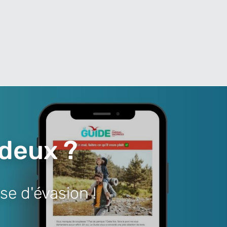
 deux ?
se d'évasion !