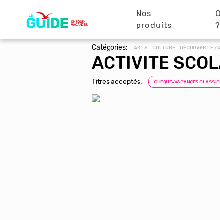
Navigation
Aller
au
Nos
O
principale
contenu
produits
principal
Catégories:
ARTS - CULTURE - DÉCOUVERTE / A
ACTIVITE SCO
Titres acceptés:
CHEQUE-VACANCES CLASSIC