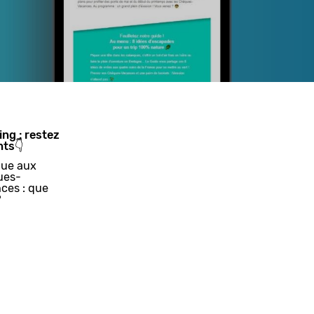
ing : restez
nts👇
ue aux
ues-
ces : que
?