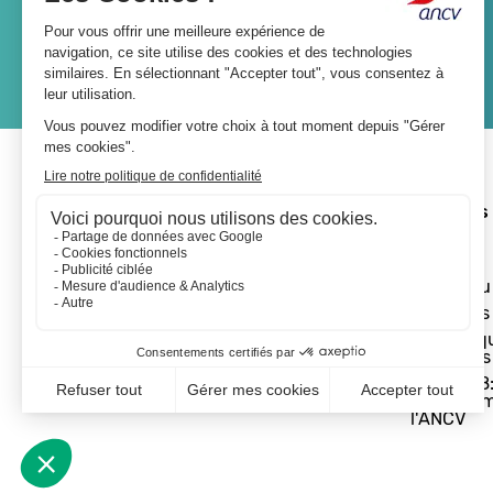
JE M'ABONNE
A propos 
L'ANCV
Le réseau
Les actus
Les Chèq
Vacances
Départ 18:
programm
l'ANCV