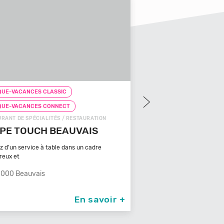
UE-VACANCES CLASSIC
CHEQUE-VACANCES CLAS
QUE-VACANCES CONNECT
CHEQUE-VACANCES CON
OODS / RESTAURATION
SNACKS (SUR PLACE) / REST
ZA COSY
FRICACCIA
Retrouvez le meilleur de la 
000 Albi
dans un é
66000 Perpignan
En savoir +