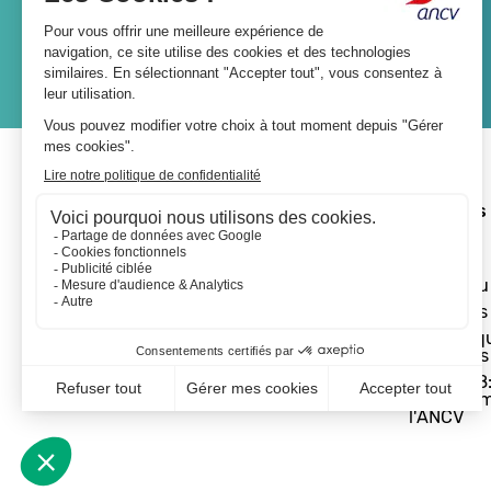
JE M'ABONNE
A propos 
L'ANCV
Le réseau
Les actus
Les Chèq
Vacances
Départ 18:
programm
l'ANCV