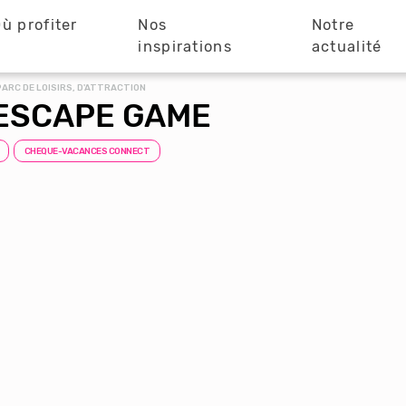
ù profiter
Nos
Notre
?
inspirations
actualité
PARC DE LOISIRS, D'ATTRACTION
ESCAPE GAME
CHEQUE-VACANCES CONNECT