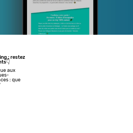
ing : restez
nts👇
ue aux
ues-
ces : que
?