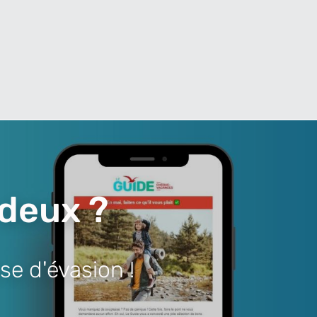
 deux ?
se d'évasion !