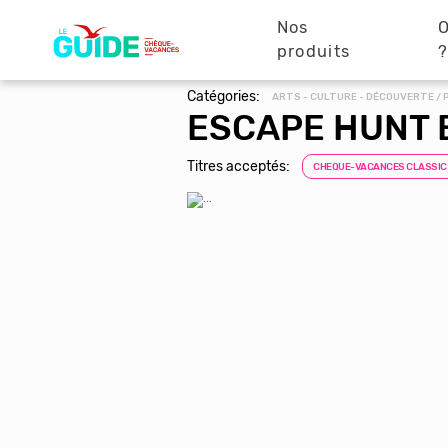
Navigation
Aller
au
Nos
O
principale
contenu
produits
principal
Catégories:
ARTS - CULTURE - DÉCOUVERTE / 
ESCAPE HUNT 
Titres acceptés:
CHEQUE-VACANCES CLASSIC