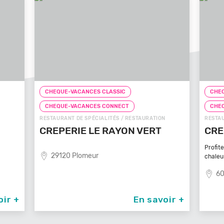
CHEQUE-VACANCES CLASSIC
CHEQ
CHEQUE-VACANCES CONNECT
CHE
N
RESTAURANT DE SPÉCIALITÉS / RESTAURATION
FAST-F
CREPE TOUCH BEAUVAIS
PIZ
Profitez d’un service à table dans un cadre
81
chaleureux et
60000 Beauvais
oir +
En savoir +